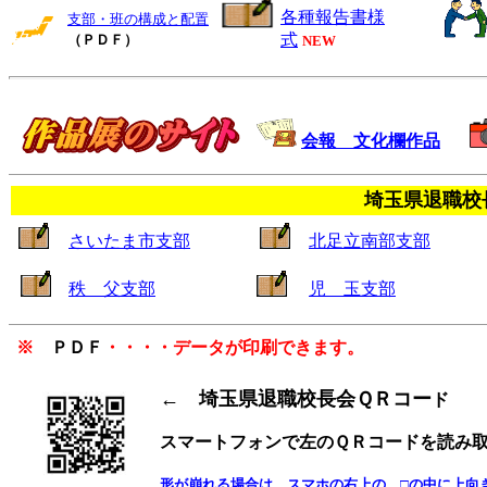
各種報告書様
支部・班の構成と配置
式
（ＰＤＦ）
NEW
会報 文化欄作品
埼玉県退職校
さいたま市支部
北足立南部支部
秩 父支部
児 玉支部
※
ＰＤＦ
・・・・データが印刷できます。
← 埼玉県退職校長会ＱＲコー
ド
スマートフォンで左のＱＲコードを読み
形が崩れる場合は、スマホの右上の □の中に上向