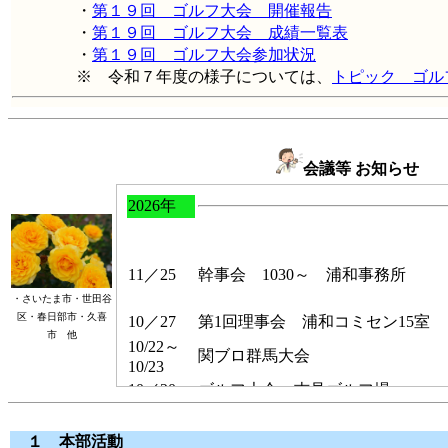
・
第１９回 ゴルフ大会 開催報告
・
第１９回 ゴルフ大会 成績一覧表
・
第１９回 ゴルフ大会参加状況
※ 令和７年度の様子については、
トピック ゴル
会議等 お知らせ
・さいたま市・世田谷
区・春日部市・久喜
市 他
１ 本部活動