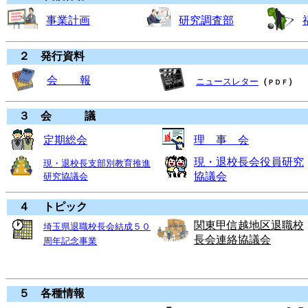
事業計画
研究調査部
２ 発行資料
会 報
ニュースレター
（
）
ＰＤＦ
３ 会 議
定期総会
理 事 会
現・退校長会役員研究
現・退校長支部別教育推進
協議会
研究協議会
４ トピック
関東甲信越地区退職校
埼玉県退職校長会結成５０
長会連絡協議会
周年記念事業
５ 各種情報