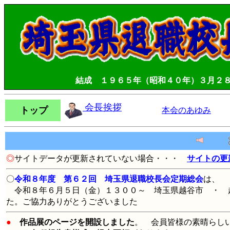
結成 １９６５年（昭和４０年）３月２
会長挨拶
トップ
本会のあゆみ
◎
サイトデータが更新されていない場合・・・
サイトの更
〇
令和８年度 第６２回 埼玉県退職校長会定期総会
は、
令和８年６月５日（金）１３００～ 埼玉県越谷市 ・ 
た。ご協力ありがとうございました
●
作品展のページを開設しました
。 会員皆様の素晴らし