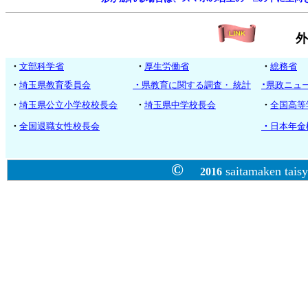
外部
・
文部科学省
・
厚生労働省
・
総務省
・
埼玉県教育委員会
・
県教育に関する調査・ 統計
･
県政ニュ
・
埼玉県公立小学校校長会
・
埼玉県中学校長会
・
全国高等
・
全国退職女性校長会
・
日本年金
©
saitamaken tais
2016