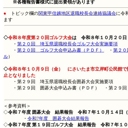
※各種報告書様式に提出要領があります
●
トピック欄
の
関東甲信越地区退職校長会連絡協議会
に令
ます
◇
令和８年度第２０回ゴルフ大会
は 令和８年１０月２０日
・
第２０回 埼玉県退職校長会ゴルフ大会実施要項
・
第２０回 ゴルフ大会申込み書（ＰＤＦ）
・
第２０
ル
）
◇
令和８年１０月９日（金） にさいたま市立岸町公民館で
止となりました
・第２９回 埼玉県退職校長会囲碁大会実施要項
・第２９回 囲碁大会申込み書（ＰＤＦ） ・第２９回
＜参考資料＞
◇
令和７年度 囲碁大会 結果報告
令和７年１０月１４日（火
・
令和7年度 囲碁大会結果報告
◇
令和７年度 第１９回ゴルフ大会 結果報告
令和７年１０